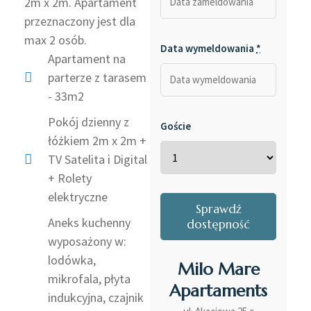
2m x 2m. Apartament
przeznaczony jest dla
max 2 osób.
Data wymeldowania
*
Apartament na
parterze z tarasem
- 33m2
Pokój dzienny z
Goście
łóżkiem 2m x 2m +
TV Satelita i Digital
+ Rolety
elektryczne
Aneks kuchenny
wyposażony w:
lodówka,
Milo Mare
mikrofala, płyta
Apartaments
indukcyjna, czajnik