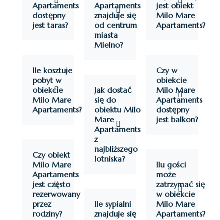
Apartaments
Apartaments
jest obiekt
dostępny
znajduje się
Milo Mare
jest taras?
od centrum
Apartaments?
miasta
Mielno?
Ile kosztuje
Czy w
pobyt w
obiekcie
obiekcie
Jak dostać
Milo Mare
Milo Mare
się do
Apartaments
Apartaments?
obiektu Milo
dostępny
Mare
jest balkon?
Apartaments
z
najbliższego
Czy obiekt
lotniska?
Milo Mare
Ilu gości
Apartaments
może
jest często
zatrzymać się
rezerwowany
w obiekcie
przez
Ile sypialni
Milo Mare
rodziny?
znajduje się
Apartaments?