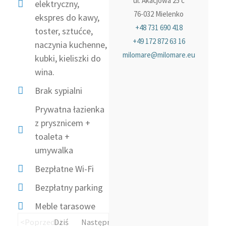
ul. Akacjowa 25 c
elektryczny,
76-032 Mielenko
ekspres do kawy,
+48 731 690 418
toster, sztućce,
+49 172 872 63 16
naczynia kuchenne,
milomare@milomare.eu
kubki, kieliszki do
wina.
Brak sypialni
Prywatna łazienka
z prysznicem +
toaleta +
umywalka
Bezpłatne Wi-Fi
Bezpłatny parking
Meble tarasowe
<Poprzedni
Dziś
Następny>